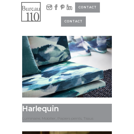
CONTACT
CONTACT
Harlequin
Luminaire
Mobilier
Papiers peints
Tissus